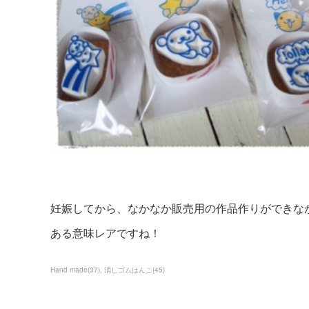
妊娠してから、なかなか販売用の作品作りができな
ある意味レアですね！
Hand made
(
37
)
消しゴムはんこ
(
45
)