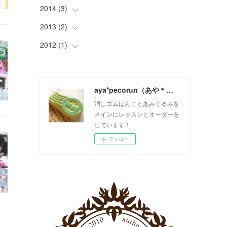
(
2
)
(
2
)
(
1
)
2014
(
3
(
)
4
)
(
4
)
(
2
)
(
1
)
2013
(
2
(
)
1
)
(
3
)
(
1
)
(
2
)
2012
(
1
(
)
1
)
(
2
)
(
1
)
(
1
)
(
1
)
(
2
)
(
2
)
aya*pecorun（あや＊ぺこるん）
(
2
)
(
1
)
消しゴムはんことあみぐるみを
(
3
)
メインにレッスンとオーダーを
しています！
(
1
)
フォロー