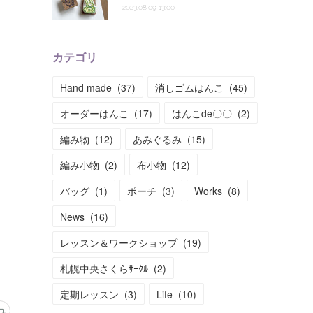
2023.08.09 13:00
カテゴリ
Hand made
(
37
)
消しゴムはんこ
(
45
)
オーダーはんこ
(
17
)
はんこde〇〇
(
2
)
編み物
(
12
)
あみぐるみ
(
15
)
編み小物
(
2
)
布小物
(
12
)
バッグ
(
1
)
ポーチ
(
3
)
Works
(
8
)
News
(
16
)
レッスン＆ワークショップ
(
19
)
札幌中央さくらｻｰｸﾙ
(
2
)
定期レッスン
(
3
)
Life
(
10
)