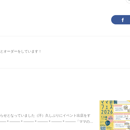
とオーダーをしています！
知らせとなっていました（汗）久しぶりにイベント出店をす
――＊―――＊―――＊―――＊―――＊―――「ママの…